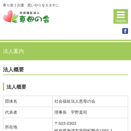
寄り添う介護 思いやりをカタチに
法人案内
法人概要
法人概要
団体名
社会福祉法人恵母の会
代表者
理事長 宇野直司
〒503-0303
所在地
岐阜県海津市平田町野寺1092-1